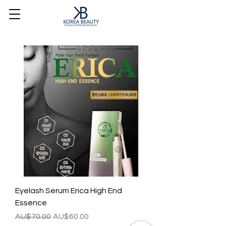
Eyelash Serum Erica High End
Essence
일반가
할인가
AU$70.00
AU$60.00